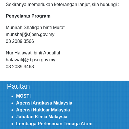
Sekiranya memerlukan keterangan lanjut, sila hubungi :
Penyelaras Program
Munirah Shafiqah binti Murat
munsha[@.t]psn.gov.my
03 2089 3566
Nur Hafawati binti Abdullah
hafawati[@.t]psn.gov.my
03 2089 3463
Pautan
MOSTI
Agensi Angkasa Malaysia
Agensi Nuklear Malaysia
Jabatan Kimia Malaysia
Lembaga Perlesenan Tenaga Atom