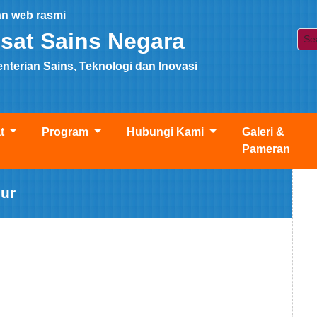
n web rasmi
sat Sains Negara
terian Sains, Teknologi dan Inovasi
at
Program
Hubungi Kami
Galeri &
Pameran
ur