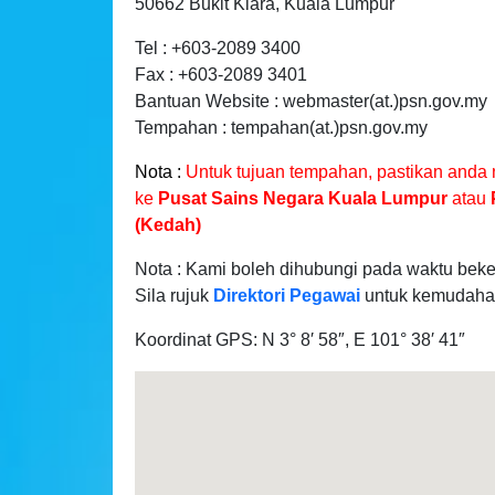
50662 Bukit Kiara, Kuala Lumpur
Tel : +603-2089 3400
Fax : +603-2089 3401
Bantuan Website : webmaster(at.)psn.gov.my
Tempahan : tempahan(at.)psn.gov.my
Nota :
Untuk tujuan tempahan, pastikan anda 
ke
Pusat Sains Negara Kuala Lumpur
atau
(Kedah)
Nota : Kami boleh dihubungi pada waktu bekerj
Sila rujuk
Direktori Pegawai
untuk kemudaha
Koordinat GPS: N 3° 8′ 58″, E 101° 38′ 41″