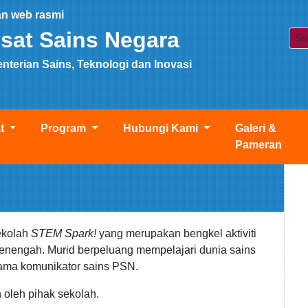
n web rasmi
sat Sains Negara
terian Sains, Teknologi dan Inovasi
at
Program
Hubungi Kami
Galeri &
Pameran
ekolah
STEM Spark!
yang merupakan bengkel aktiviti
menengah. Murid berpeluang mempelajari dunia sains
rsama komunikator sains PSN.
 oleh pihak sekolah.