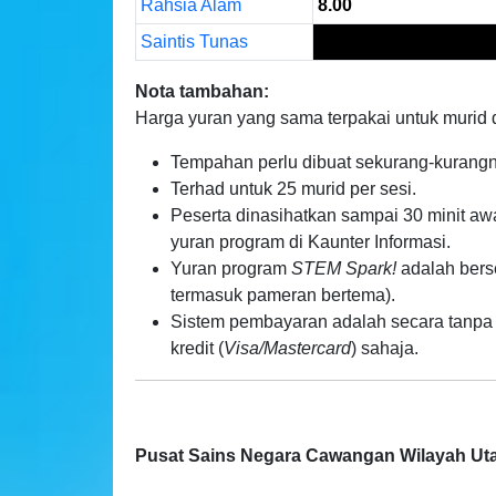
Rahsia Alam
8.00
Saintis Tunas
Nota tambahan:
Harga yuran yang sama terpakai untuk murid 
Tempahan perlu dibuat sekurang-kurangn
Terhad untuk 25 murid per sesi.
Peserta dinasihatkan sampai 30 minit a
yuran program di Kaunter Informasi.
Yuran program
STEM Spark!
adalah bers
termasuk pameran bertema).
Sistem pembayaran adalah secara tanpa t
kredit (
Visa/Mastercard
) sahaja.
Pusat Sains Negara Cawangan Wilayah Ut