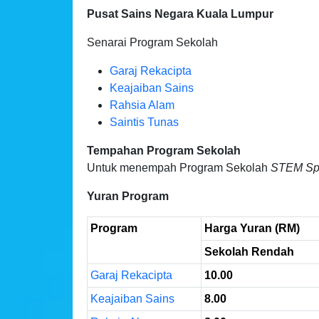
Pusat Sains Negara Kuala Lumpur
Senarai Program Sekolah
Garaj Rekacipta
Keajaiban Sains
Rahsia Alam
Saintis Tunas
Tempahan Program Sekolah
Untuk menempah Program Sekolah
STEM Sp
Yuran Program
Program
Harga Yuran (RM)
Sekolah Rendah
Garaj Rekacipta
10.00
Keajaiban Sains
8.00