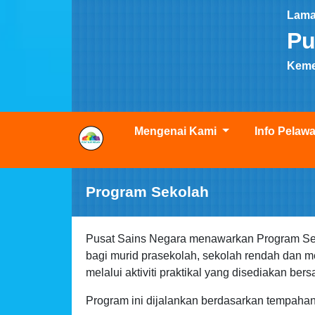
Lama
Pu
Kemen
Mengenai Kami
Info Pelaw
Program Sekolah
Pusat Sains Negara menawarkan Program S
bagi murid prasekolah, sekolah rendah dan 
melalui aktiviti praktikal yang disediakan be
Program ini dijalankan berdasarkan tempahan